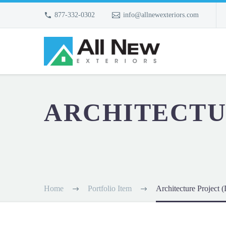
877-332-0302
info@allnewexteriors.com
ARCHITECT
Home
Portfolio Item
Architecture Project